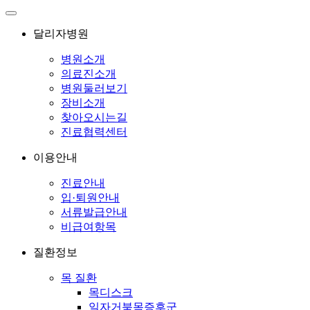
달리자병원
병원소개
의료진소개
병원둘러보기
장비소개
찾아오시는길
진료협력센터
이용안내
진료안내
입·퇴원안내
서류발급안내
비급여항목
질환정보
목 질환
목디스크
일자거북목증후군