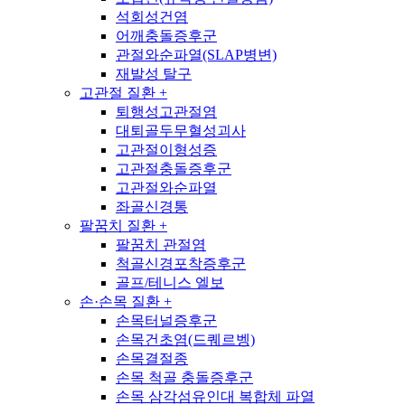
석회성건염
어깨충돌증후군
관절와순파열(SLAP병변)
재발성 탈구
고관절 질환
+
퇴행성고관절염
대퇴골두무혈성괴사
고관절이형성증
고관절충돌증후군
고관절와순파열
좌골신경통
팔꿈치 질환
+
팔꿈치 관절염
척골신경포착증후군
골프/테니스 엘보
손·손목 질환
+
손목터널증후군
손목건초염(드퀘르벵)
손목결절종
손목 척골 충돌증후군
손목 삼각섬유인대 복합체 파열