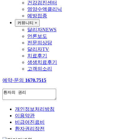
건강검진센터
영양수액클리닉
예방접종
커뮤니티
+
달리자NEWS
언론보도
전문의상담
달리자TV
치료후기
생생치료후기
고객의소리
예약·문의
1670.7515
개인정보처리방침
이용약관
비급여진료비
환자권리장전