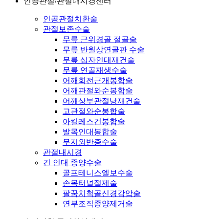
인공관절/관절내시경센터
인공관절치환술
관절보존수술
무릎 근위경골 절골술
무릎 반월상연골판 수술
무릎 십자인대재건술
무릎 연골재생수술
어깨회전근개봉합술
어깨관절와순봉합술
어깨상부관절낭재건술
고관절와순봉합술
아킬레스건봉합술
발목인대봉합술
무지외반증수술
관절내시경
건 인대 종양수술
골프테니스엘보수술
손목터널절제술
팔꿈치척골신경감압술
연부조직종양제거술