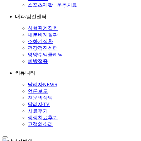
스포츠재활 · 운동치료
내과/검진센터
심혈관계질환
내분비계질환
소화기질환
건강검진센터
영양수액클리닉
예방접종
커뮤니티
달리자NEWS
언론보도
전문의상담
달리자TV
치료후기
생생치료후기
고객의소리