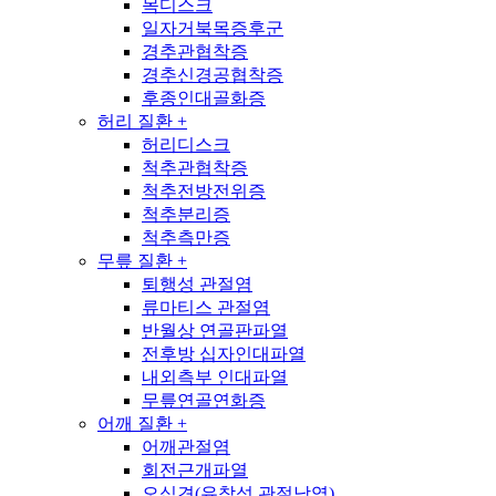
목디스크
일자거북목증후군
경추관협착증
경추신경공협착증
후종인대골화증
허리 질환
+
허리디스크
척추관협착증
척추전방전위증
척추분리증
척추측만증
무릎 질환
+
퇴행성 관절염
류마티스 관절염
반월상 연골판파열
전후방 십자인대파열
내외측부 인대파열
무릎연골연화증
어깨 질환
+
어깨관절염
회전근개파열
오십견(유착성 관절낭염)