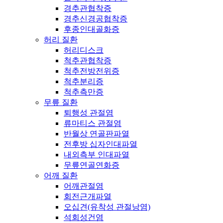
경추관협착증
경추신경공협착증
후종인대골화증
허리 질환
허리디스크
척추관협착증
척추전방전위증
척추분리증
척추측만증
무릎 질환
퇴행성 관절염
류마티스 관절염
반월상 연골판파열
전후방 십자인대파열
내외측부 인대파열
무릎연골연화증
어깨 질환
어깨관절염
회전근개파열
오십견(유착성 관절낭염)
석회성건염