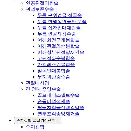
인공관절치환술
관절보존수술
+
무릎 근위경골 절골술
무릎 반월상연골판 수술
무릎 십자인대재건술
무릎 연골재생수술
어깨회전근개봉합술
어깨관절와순봉합술
어깨상부관절낭재건술
고관절와순봉합술
아킬레스건봉합술
발목인대봉합술
무지외반증수술
관절내시경
건 인대 종양수술
+
골프테니스엘보수술
손목터널절제술
팔꿈치척골신경감압술
연부조직종양제거술
수지접합/골절외상센터
+
수지접합