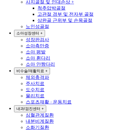
사지골절 및 인대손상
+
척추압박골절
고관절 경부 및 전자부 골절
상완골 근위부 및 손목골절
노인성골절
소아성장센터
+
성장판검사
소아측만증
소아 평발
소아 휜다리
소아 안짱다리
비수술/재활치료
+
체외충격파
주사치료
도수치료
물리치료
스포츠재활 · 운동치료
내과/검진센터
+
심혈관계질환
내분비계질환
소화기질환