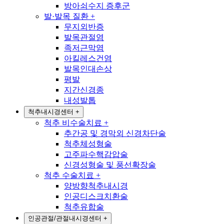
방아쇠수지 증후군
발·발목 질환
+
무지외반증
발목관절염
족저근막염
아킬레스건염
발목인대손상
평발
지간신경종
내성발톱
척추내시경센터
+
척추 비수술치료
+
추간공 및 경막외 신경차단술
척추체성형술
고주파수핵감압술
신경성형술 및 풍선확장술
척추 수술치료
+
양방향척추내시경
인공디스크치환술
척추유합술
인공관절/관절내시경센터
+