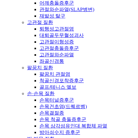
어깨충돌증후군
관절와순파열(SLAP병변)
재발성 탈구
고관절 질환
퇴행성고관절염
대퇴골두무혈성괴사
고관절이형성증
고관절충돌증후군
고관절와순파열
좌골신경통
팔꿈치 질환
팔꿈치 관절염
척골신경포착증후군
골프/테니스 엘보
손·손목 질환
손목터널증후군
손목건초염(드퀘르벵)
손목결절종
손목 척골 충돌증후군
손목 삼각섬유인대 복합체 파열
방아쇠수지 증후군