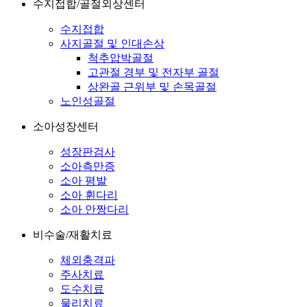
수지접합/골절외상센터
수지접합
사지골절 및 인대손상
척추압박골절
고관절 경부 및 전자부 골절
상완골 근위부 및 손목골절
노인성골절
소아성장센터
성장판검사
소아측만증
소아 평발
소아 휜다리
소아 안짱다리
비수술/재활치료
체외충격파
주사치료
도수치료
물리치료