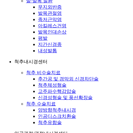
발·발목 질환
무지외반증
발목관절염
족저근막염
아킬레스건염
발목인대손상
평발
지간신경종
내성발톱
척추내시경센터
척추 비수술치료
추간공 및 경막외 신경차단술
척추체성형술
고주파수핵감압술
신경성형술 및 풍선확장술
척추 수술치료
양방향척추내시경
인공디스크치환술
척추유합술