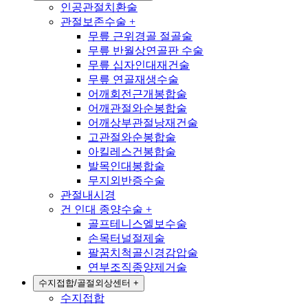
인공관절치환술
관절보존수술
+
무릎 근위경골 절골술
무릎 반월상연골판 수술
무릎 십자인대재건술
무릎 연골재생수술
어깨회전근개봉합술
어깨관절와순봉합술
어깨상부관절낭재건술
고관절와순봉합술
아킬레스건봉합술
발목인대봉합술
무지외반증수술
관절내시경
건 인대 종양수술
+
골프테니스엘보수술
손목터널절제술
팔꿈치척골신경감압술
연부조직종양제거술
수지접합/골절외상센터
+
수지접합