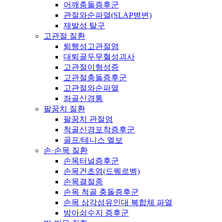
어깨충돌증후군
관절와순파열(SLAP병변)
재발성 탈구
고관절 질환
퇴행성고관절염
대퇴골두무혈성괴사
고관절이형성증
고관절충돌증후군
고관절와순파열
좌골신경통
팔꿈치 질환
팔꿈치 관절염
척골신경포착증후군
골프/테니스 엘보
손·손목 질환
손목터널증후군
손목건초염(드퀘르벵)
손목결절종
손목 척골 충돌증후군
손목 삼각섬유인대 복합체 파열
방아쇠수지 증후군