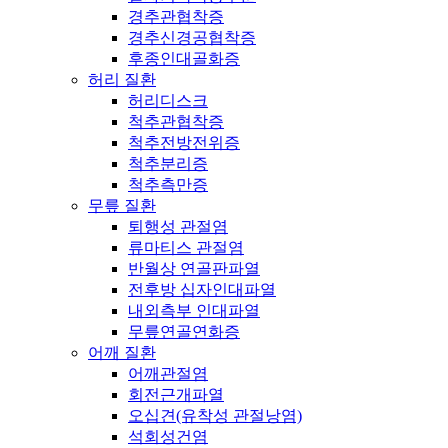
경추관협착증
경추신경공협착증
후종인대골화증
허리 질환
허리디스크
척추관협착증
척추전방전위증
척추분리증
척추측만증
무릎 질환
퇴행성 관절염
류마티스 관절염
반월상 연골판파열
전후방 십자인대파열
내외측부 인대파열
무릎연골연화증
어깨 질환
어깨관절염
회전근개파열
오십견(유착성 관절낭염)
석회성건염