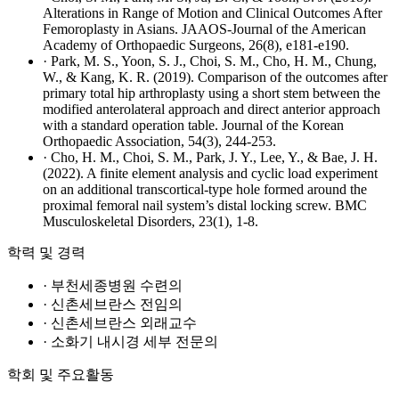
Alterations in Range of Motion and Clinical Outcomes After
Femoroplasty in Asians. JAAOS-Journal of the American
Academy of Orthopaedic Surgeons, 26(8), e181-e190.
· Park, M. S., Yoon, S. J., Choi, S. M., Cho, H. M., Chung,
W., & Kang, K. R. (2019). Comparison of the outcomes after
primary total hip arthroplasty using a short stem between the
modified anterolateral approach and direct anterior approach
with a standard operation table. Journal of the Korean
Orthopaedic Association, 54(3), 244-253.
· Cho, H. M., Choi, S. M., Park, J. Y., Lee, Y., & Bae, J. H.
(2022). A finite element analysis and cyclic load experiment
on an additional transcortical-type hole formed around the
proximal femoral nail system’s distal locking screw. BMC
Musculoskeletal Disorders, 23(1), 1-8.
학력 및 경력
· 부천세종병원 수련의
· 신촌세브란스 전임의
· 신촌세브란스 외래교수
· 소화기 내시경 세부 전문의
학회 및 주요활동