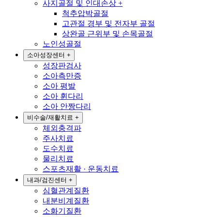
사지골절 및 인대손상
+
척추압박골절
고관절 경부 및 전자부 골절
상완골 근위부 및 손목골절
노인성골절
소아성장센터
+
성장판검사
소아측만증
소아 평발
소아 휜다리
소아 안짱다리
비수술/재활치료
+
체외충격파
주사치료
도수치료
물리치료
스포츠재활 · 운동치료
내과/검진센터
+
심혈관계질환
내분비계질환
소화기질환