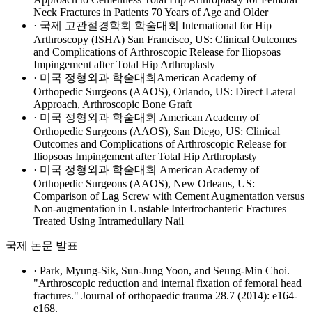
Neck Fractures in Patients 70 Years of Age and Older
· 국제 고관절경학회 학술대회 International for Hip
Arthroscopy (ISHA) San Francisco, US: Clinical Outcomes
and Complications of Arthroscopic Release for Iliopsoas
Impingement after Total Hip Arthroplasty
· 미국 정형외과 학술대회American Academy of
Orthopedic Surgeons (AAOS), Orlando, US: Direct Lateral
Approach, Arthroscopic Bone Graft
· 미국 정형외과 학술대회 American Academy of
Orthopedic Surgeons (AAOS), San Diego, US: Clinical
Outcomes and Complications of Arthroscopic Release for
Iliopsoas Impingement after Total Hip Arthroplasty
· 미국 정형외과 학술대회 American Academy of
Orthopedic Surgeons (AAOS), New Orleans, US:
Comparison of Lag Screw with Cement Augmentation versus
Non-augmentation in Unstable Intertrochanteric Fractures
Treated Using Intramedullary Nail
국제 논문 발표
· Park, Myung-Sik, Sun-Jung Yoon, and Seung-Min Choi.
"Arthroscopic reduction and internal fixation of femoral head
fractures." Journal of orthopaedic trauma 28.7 (2014): e164-
e168.