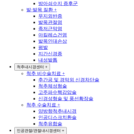
방아쇠수지 증후군
발·발목 질환
+
무지외반증
발목관절염
족저근막염
아킬레스건염
발목인대손상
평발
지간신경종
내성발톱
척추내시경센터
+
척추 비수술치료
+
추간공 및 경막외 신경차단술
척추체성형술
고주파수핵감압술
신경성형술 및 풍선확장술
척추 수술치료
+
양방향척추내시경
인공디스크치환술
척추유합술
인공관절/관절내시경센터
+