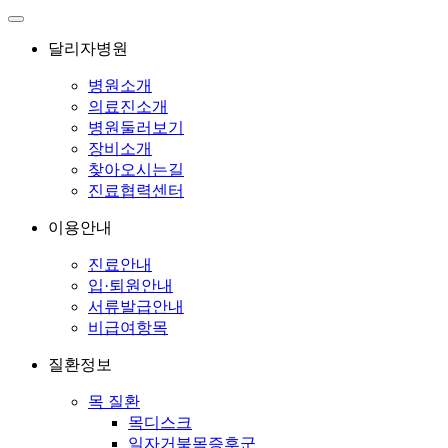
달리자병원
병원소개
의료진소개
병원둘러보기
장비소개
찾아오시는길
진료협력센터
이용안내
진료안내
입·퇴원안내
서류발급안내
비급여항목
질환정보
목 질환
목디스크
일자거북목증후군