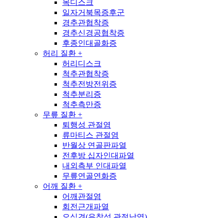
목디스크
일자거북목증후군
경추관협착증
경추신경공협착증
후종인대골화증
허리 질환
+
허리디스크
척추관협착증
척추전방전위증
척추분리증
척추측만증
무릎 질환
+
퇴행성 관절염
류마티스 관절염
반월상 연골판파열
전후방 십자인대파열
내외측부 인대파열
무릎연골연화증
어깨 질환
+
어깨관절염
회전근개파열
오십견(유착성 관절낭염)