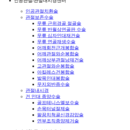
인공관절/관절내시경센터
인공관절치환술
관절보존수술
무릎 근위경골 절골술
무릎 반월상연골판 수술
무릎 십자인대재건술
무릎 연골재생수술
어깨회전근개봉합술
어깨관절와순봉합술
어깨상부관절낭재건술
고관절와순봉합술
아킬레스건봉합술
발목인대봉합술
무지외반증수술
관절내시경
건 인대 종양수술
골프테니스엘보수술
손목터널절제술
팔꿈치척골신경감압술
연부조직종양제거술