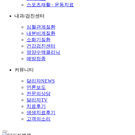
스포츠재활 · 운동치료
내과/검진센터
심혈관계질환
내분비계질환
소화기질환
건강검진센터
영양수액클리닉
예방접종
커뮤니티
달리자NEWS
언론보도
전문의상담
달리자TV
치료후기
생생치료후기
고객의소리