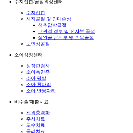
수지접합/골절외상센터
수지접합
사지골절 및 인대손상
척추압박골절
고관절 경부 및 전자부 골절
상완골 근위부 및 손목골절
노인성골절
소아성장센터
성장판검사
소아측만증
소아 평발
소아 휜다리
소아 안짱다리
비수술/재활치료
체외충격파
주사치료
도수치료
물리치료