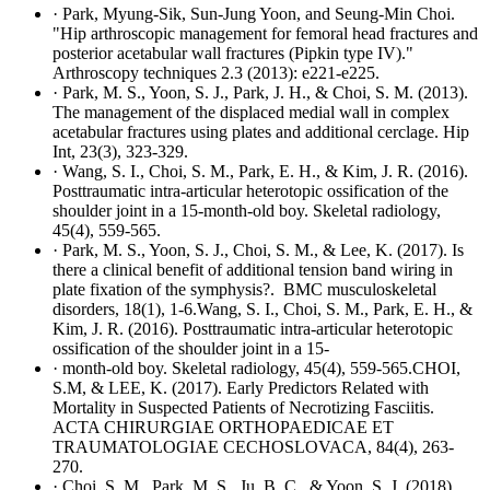
· Park, Myung-Sik, Sun-Jung Yoon, and Seung-Min Choi.
"Hip arthroscopic management for femoral head fractures and
posterior acetabular wall fractures (Pipkin type IV)."
Arthroscopy techniques 2.3 (2013): e221-e225.
· Park, M. S., Yoon, S. J., Park, J. H., & Choi, S. M. (2013).
The management of the displaced medial wall in complex
acetabular fractures using plates and additional cerclage. Hip
Int, 23(3), 323-329.
· Wang, S. I., Choi, S. M., Park, E. H., & Kim, J. R. (2016).
Posttraumatic intra-articular heterotopic ossification of the
shoulder joint in a 15-month-old boy. Skeletal radiology,
45(4), 559-565.
· Park, M. S., Yoon, S. J., Choi, S. M., & Lee, K. (2017). Is
there a clinical benefit of additional tension band wiring in
plate fixation of the symphysis?. BMC musculoskeletal
disorders, 18(1), 1-6.Wang, S. I., Choi, S. M., Park, E. H., &
Kim, J. R. (2016). Posttraumatic intra-articular heterotopic
ossification of the shoulder joint in a 15-
· month-old boy. Skeletal radiology, 45(4), 559-565.CHOI,
S.M, & LEE, K. (2017). Early Predictors Related with
Mortality in Suspected Patients of Necrotizing Fasciitis.
ACTA CHIRURGIAE ORTHOPAEDICAE ET
TRAUMATOLOGIAE CECHOSLOVACA, 84(4), 263-
270.
· Choi, S. M., Park, M. S., Ju, B. C., & Yoon, S. J. (2018).