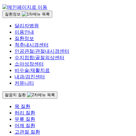
질환정보
달리자병원
이용안내
질환정보
척추내시경센터
인공관절/관절내시경센터
수지접합/골절외상센터
소아성장센터
비수술/재활치료
내과/검진센터
커뮤니티
팔꿈치 질환
목 질환
허리 질환
무릎 질환
어깨 질환
고관절 질환