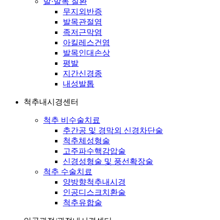
발·발목 질환
무지외반증
발목관절염
족저근막염
아킬레스건염
발목인대손상
평발
지간신경종
내성발톱
척추내시경센터
척추 비수술치료
추간공 및 경막외 신경차단술
척추체성형술
고주파수핵감압술
신경성형술 및 풍선확장술
척추 수술치료
양방향척추내시경
인공디스크치환술
척추유합술