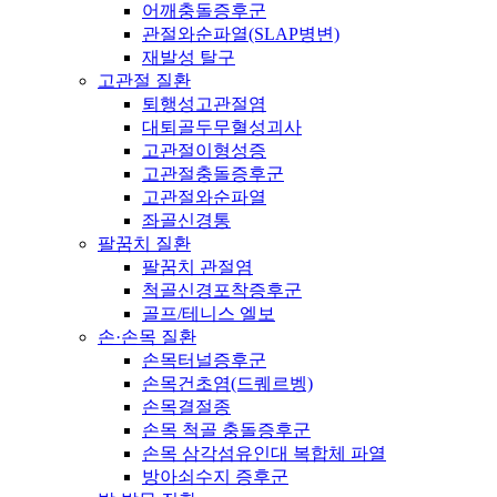
어깨충돌증후군
관절와순파열(SLAP병변)
재발성 탈구
고관절 질환
퇴행성고관절염
대퇴골두무혈성괴사
고관절이형성증
고관절충돌증후군
고관절와순파열
좌골신경통
팔꿈치 질환
팔꿈치 관절염
척골신경포착증후군
골프/테니스 엘보
손·손목 질환
손목터널증후군
손목건초염(드퀘르벵)
손목결절종
손목 척골 충돌증후군
손목 삼각섬유인대 복합체 파열
방아쇠수지 증후군