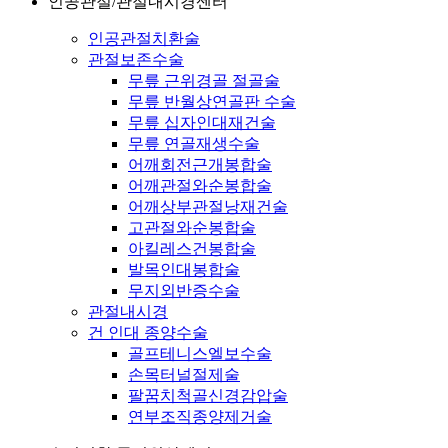
인공관절/관절내시경센터
인공관절치환술
관절보존수술
무릎 근위경골 절골술
무릎 반월상연골판 수술
무릎 십자인대재건술
무릎 연골재생수술
어깨회전근개봉합술
어깨관절와순봉합술
어깨상부관절낭재건술
고관절와순봉합술
아킬레스건봉합술
발목인대봉합술
무지외반증수술
관절내시경
건 인대 종양수술
골프테니스엘보수술
손목터널절제술
팔꿈치척골신경감압술
연부조직종양제거술