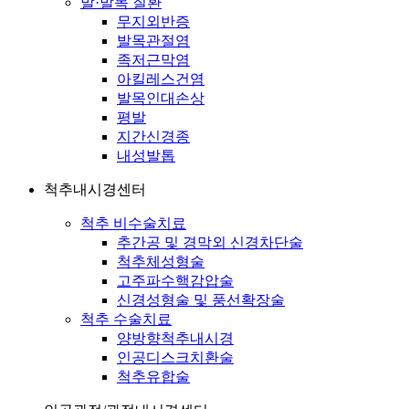
발·발목 질환
무지외반증
발목관절염
족저근막염
아킬레스건염
발목인대손상
평발
지간신경종
내성발톱
척추내시경센터
척추 비수술치료
추간공 및 경막외 신경차단술
척추체성형술
고주파수핵감압술
신경성형술 및 풍선확장술
척추 수술치료
양방향척추내시경
인공디스크치환술
척추유합술