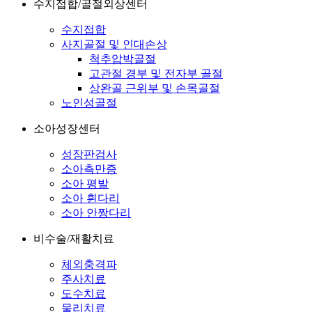
수지접합/골절외상센터
수지접합
사지골절 및 인대손상
척추압박골절
고관절 경부 및 전자부 골절
상완골 근위부 및 손목골절
노인성골절
소아성장센터
성장판검사
소아측만증
소아 평발
소아 휜다리
소아 안짱다리
비수술/재활치료
체외충격파
주사치료
도수치료
물리치료