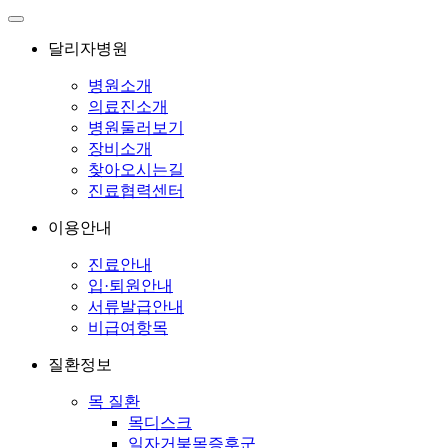
달리자병원
병원소개
의료진소개
병원둘러보기
장비소개
찾아오시는길
진료협력센터
이용안내
진료안내
입·퇴원안내
서류발급안내
비급여항목
질환정보
목 질환
목디스크
일자거북목증후군