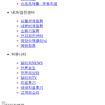
스포츠재활 · 운동치료
내과/검진센터
심혈관계질환
내분비계질환
소화기질환
건강검진센터
영양수액클리닉
예방접종
커뮤니티
달리자NEWS
언론보도
전문의상담
달리자TV
치료후기
생생치료후기
고객의소리