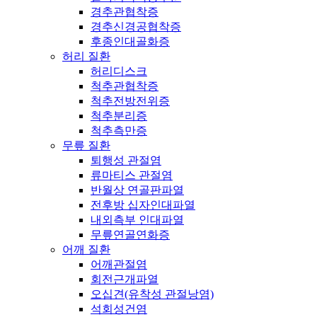
경추관협착증
경추신경공협착증
후종인대골화증
허리 질환
허리디스크
척추관협착증
척추전방전위증
척추분리증
척추측만증
무릎 질환
퇴행성 관절염
류마티스 관절염
반월상 연골판파열
전후방 십자인대파열
내외측부 인대파열
무릎연골연화증
어깨 질환
어깨관절염
회전근개파열
오십견(유착성 관절낭염)
석회성건염