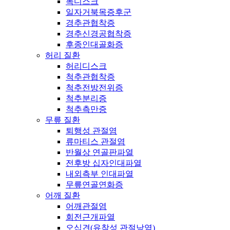
목디스크
일자거북목증후군
경추관협착증
경추신경공협착증
후종인대골화증
허리 질환
허리디스크
척추관협착증
척추전방전위증
척추분리증
척추측만증
무릎 질환
퇴행성 관절염
류마티스 관절염
반월상 연골판파열
전후방 십자인대파열
내외측부 인대파열
무릎연골연화증
어깨 질환
어깨관절염
회전근개파열
오십견(유착성 관절낭염)