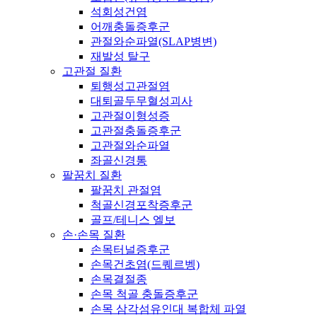
석회성건염
어깨충돌증후군
관절와순파열(SLAP병변)
재발성 탈구
고관절 질환
퇴행성고관절염
대퇴골두무혈성괴사
고관절이형성증
고관절충돌증후군
고관절와순파열
좌골신경통
팔꿈치 질환
팔꿈치 관절염
척골신경포착증후군
골프/테니스 엘보
손·손목 질환
손목터널증후군
손목건초염(드퀘르벵)
손목결절종
손목 척골 충돌증후군
손목 삼각섬유인대 복합체 파열