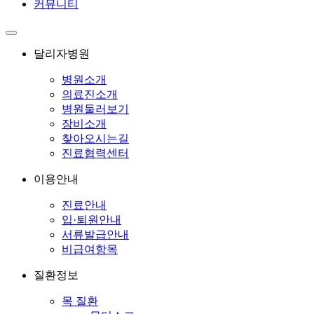
커뮤니티
달리자병원
병원소개
의료진소개
병원둘러보기
장비소개
찾아오시는길
진료협력센터
이용안내
진료안내
입·퇴원안내
서류발급안내
비급여항목
질환정보
목 질환