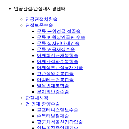
인공관절/관절내시경센터
인공관절치환술
관절보존수술
무릎 근위경골 절골술
무릎 반월상연골판 수술
무릎 십자인대재건술
무릎 연골재생수술
어깨회전근개봉합술
어깨관절와순봉합술
어깨상부관절낭재건술
고관절와순봉합술
아킬레스건봉합술
발목인대봉합술
무지외반증수술
관절내시경
건 인대 종양수술
골프테니스엘보수술
손목터널절제술
팔꿈치척골신경감압술
연부조직종양제거술