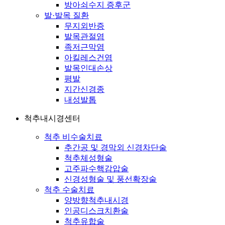
방아쇠수지 증후군
발·발목 질환
무지외반증
발목관절염
족저근막염
아킬레스건염
발목인대손상
평발
지간신경종
내성발톱
척추내시경센터
척추 비수술치료
추간공 및 경막외 신경차단술
척추체성형술
고주파수핵감압술
신경성형술 및 풍선확장술
척추 수술치료
양방향척추내시경
인공디스크치환술
척추유합술