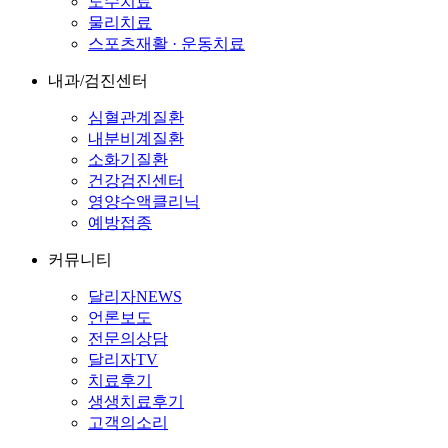
도수치료
물리치료
스포츠재활 · 운동치료
내과/검진센터
심혈관계질환
내분비계질환
소화기질환
건강검진센터
영양수액클리닉
예방접종
커뮤니티
달리자NEWS
언론보도
전문의상담
달리자TV
치료후기
생생치료후기
고객의소리