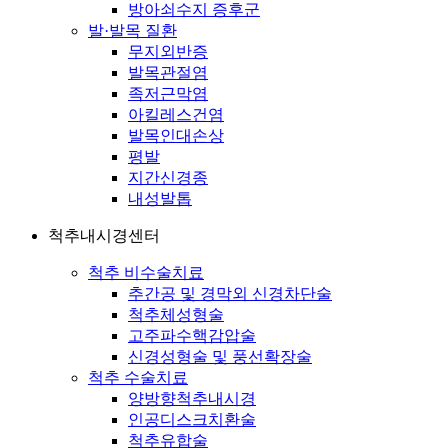
방아쇠수지 증후군
발·발목 질환
무지외반증
발목관절염
족저근막염
아킬레스건염
발목인대손상
평발
지간신경종
내성발톱
척추내시경센터
척추 비수술치료
추간공 및 경막외 신경차단술
척추체성형술
고주파수핵감압술
신경성형술 및 풍선확장술
척추 수술치료
양방향척추내시경
인공디스크치환술
척추유합술