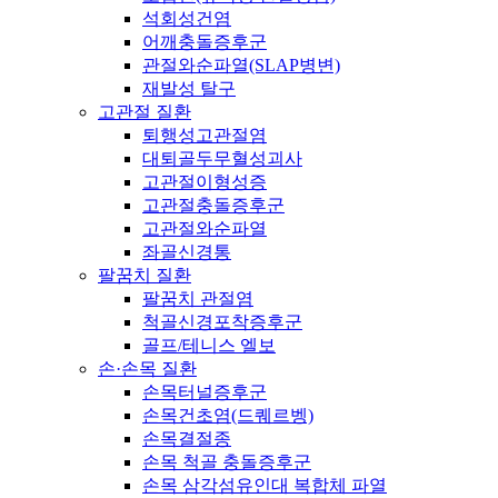
석회성건염
어깨충돌증후군
관절와순파열(SLAP병변)
재발성 탈구
고관절 질환
퇴행성고관절염
대퇴골두무혈성괴사
고관절이형성증
고관절충돌증후군
고관절와순파열
좌골신경통
팔꿈치 질환
팔꿈치 관절염
척골신경포착증후군
골프/테니스 엘보
손·손목 질환
손목터널증후군
손목건초염(드퀘르벵)
손목결절종
손목 척골 충돌증후군
손목 삼각섬유인대 복합체 파열