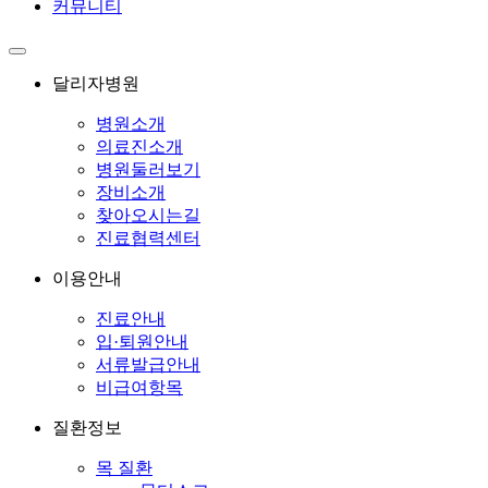
커뮤니티
달리자병원
병원소개
의료진소개
병원둘러보기
장비소개
찾아오시는길
진료협력센터
이용안내
진료안내
입·퇴원안내
서류발급안내
비급여항목
질환정보
목 질환