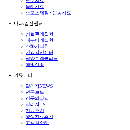
도수치료
물리치료
스포츠재활 · 운동치료
내과/검진센터
심혈관계질환
내분비계질환
소화기질환
건강검진센터
영양수액클리닉
예방접종
커뮤니티
달리자NEWS
언론보도
전문의상담
달리자TV
치료후기
생생치료후기
고객의소리