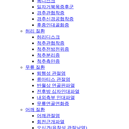
목디스크
일자거북목증후군
경추관협착증
경추신경공협착증
후종인대골화증
허리 질환
허리디스크
척추관협착증
척추전방전위증
척추분리증
척추측만증
무릎 질환
퇴행성 관절염
류마티스 관절염
반월상 연골판파열
전후방 십자인대파열
내외측부 인대파열
무릎연골연화증
어깨 질환
어깨관절염
회전근개파열
오십견(유착성 관절낭염)