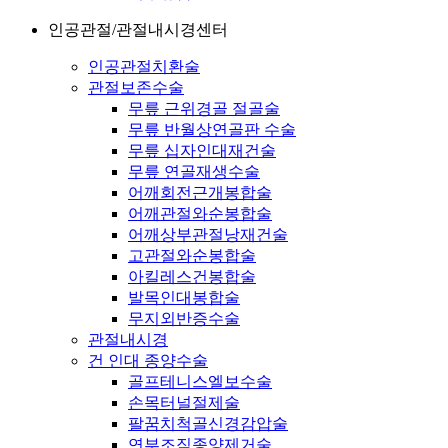
인공관절/관절내시경센터
인공관절치환술
관절보존수술
무릎 근위경골 절골술
무릎 반월상연골판 수술
무릎 십자인대재건술
무릎 연골재생수술
어깨회전근개봉합술
어깨관절와순봉합술
어깨상부관절낭재건술
고관절와순봉합술
아킬레스건봉합술
발목인대봉합술
무지외반증수술
관절내시경
건 인대 종양수술
골프테니스엘보수술
손목터널절제술
팔꿈치척골신경감압술
연부조직종양제거술